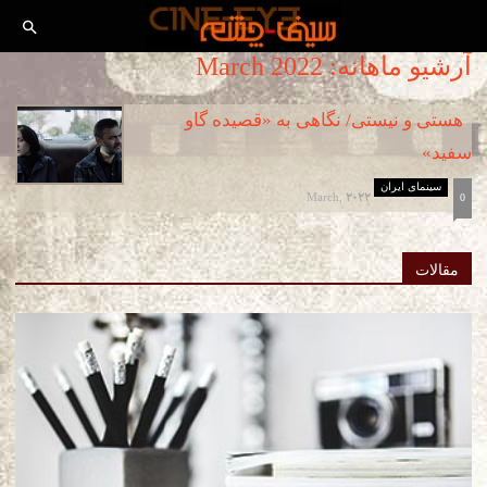
آرشیو ماهانه: March 2022
هستی و نیستی/ نگاهی به «قصیده گاو
سفید»
سینمای ایران
March, 2022
0
مقالات