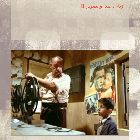
زبان، صدا و تصویر[1]