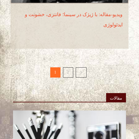
ویدیو-مقاله: با ژیژک در سینما؛ فانتزی، خشونت و
ایدئولوژی
1
2
مقالات