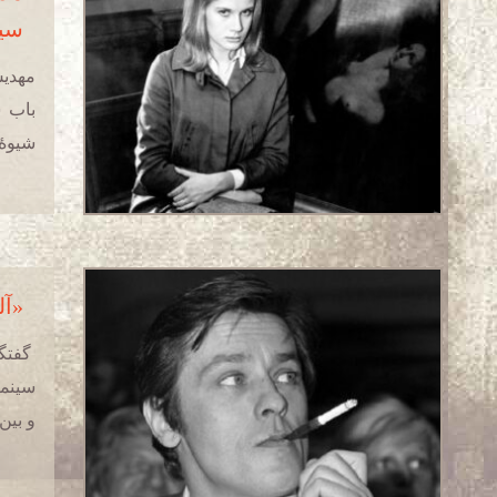
سین
مهدیس
باب س
شیوۀ 
«آل
گفتگو
سینما
و بین