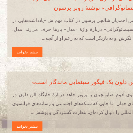
ماتوگرافی» نوشتۀ روبر برسون
 احمدیان شالچی برسون در کتاب مهم‌اش «یادداشت­‌هایی در
ینماتوگرافی» دربارۀ واژۀ «مدل» بارها حرف می‌­زند. مدل،
نگرش او به بازیگر است که به زعم او از آنچه...
بیشتر بخوانید
ن دلون یک فیگور سینمایی ماندگار است»
ی آدوم صابونچیان با پرویز جاهد دربارۀ جایگاه آلن دلون در
ی جهان تا جایی که شبکه‌های اجتماعی و رسانه‌های فرانسوی
‌المللی را دنبال کرده‌ای، بنظرت گستردگی و پوشش...
بیشتر بخوانید