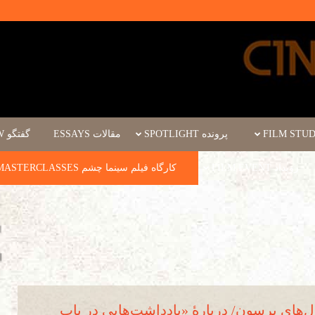
پرونده SPOTLIGHT
مقالات ESSAYS
گفتگو INTERVIEW
رویداد FILM EVENT
کارگاه فیلم سینما چشم WORKSHOPS/MASTERCLASSES
‌های برسون/ دربارۀ «یادداشت­‌هایی در باب