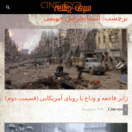
برچسب: آسمانخراش جهنمی
ژانر فاجعه و وداع با رویای آمریکایی (قسمت دوم)
December, 2020
Cine-eye
-
0