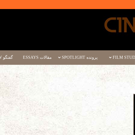
پرونده SPOTLIGHT
مقالات ESSAYS
گفتگو INTERVIEW
رویداد FILM EVENT
کارگاه فیلم سینما چشم WORKSHOPS/MASTERCLASSES