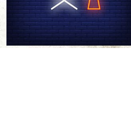
درباره ی ما
سینما-چشم مجله‌
موضع‌گیری‌های ن
مواضع آنها ندار
طراح سایت:
بیتا