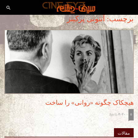
برچسب: آنتونی پرکینز
هیچکاک چگونه «روانی» را ساخت
April, 2020
-
0
مقالات