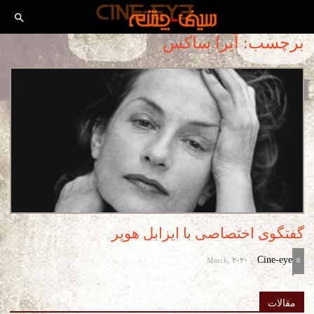
برچسب: آیرا ساکس
گفتگوی اختصاصی با ایزابل هوپر
March, 2020
Cine-eye
-
0
مقالات