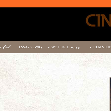
پرونده SPOTLIGHT
مقالات ESSAYS
گفتگو INTERVIEW
رویداد FILM EVENT
کارگاه فیلم سینما چشم WORKSHOPS/MASTERCLASSES