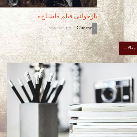
بازخوانی فیلم «اشباح»
September, 2020
Cine-eye
-
0
مقالات