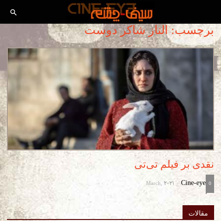
برچسب: الناز شاکر دوست
نقدی بر فیلم تی‌تی
March, 2021
Cine-eye
-
0
مقالات