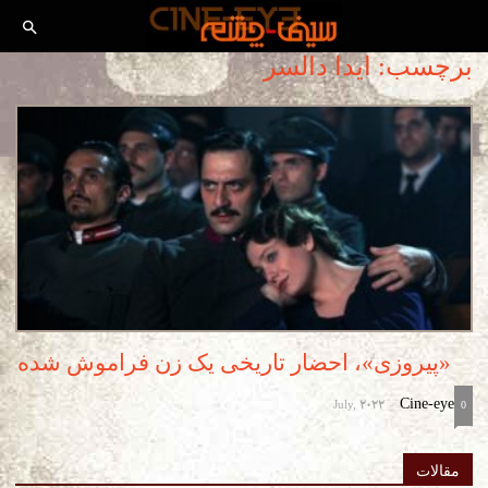
برچسب: ایدا دالسر
«پیروزی»، احضار تاریخی یک زن فراموش شده
July, 2022
Cine-eye
-
0
مقالات