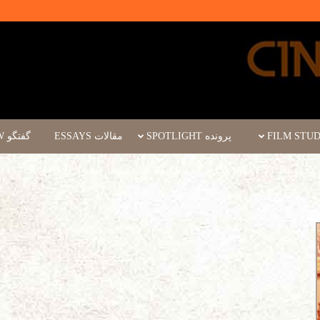
پرونده SPOTLIGHT
مقالات ESSAYS
گفتگو INTERVIEW
رویداد FILM EVENT
کارگاه فیلم سینما چشم WORKSHOPS/MASTERCLASSES