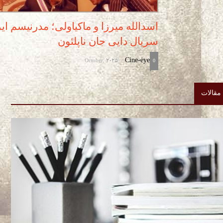
اسدالله میرزا و ماکیاولی؛ مدرنیسم ای
سریال دایی جان ناپلئون
October, 2025
Cine-eye
-
0
مقالات