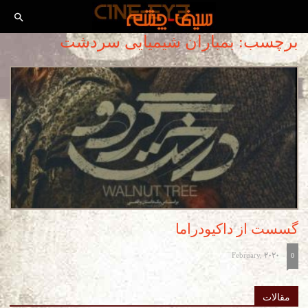
برچسب: بمباران شیمیایی سردشت
گسست از داکیودراما
February, 2020
-
0
مقالات