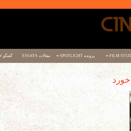
پرونده SPOTLIGHT
مقالات ESSAYS
گفتگو INTERVIEW
رویداد FILM EVENT
کارگاه فیلم سینما چشم WORKSHOPS/MASTERCLASSES
خورد