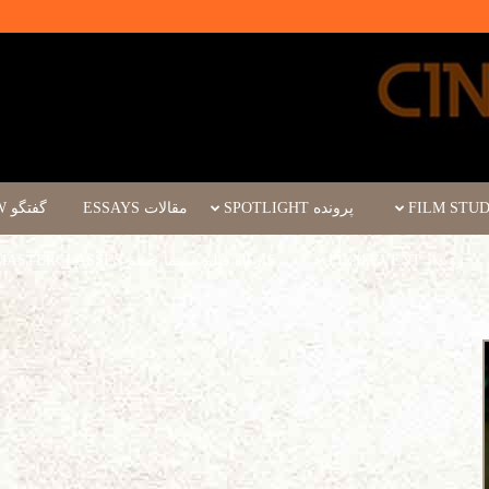
پرونده SPOTLIGHT
مقالات ESSAYS
گفتگو INTERVIEW
رویداد FILM EVENT
کارگاه فیلم سینما چشم WORKSHOPS/MASTERCLASSES