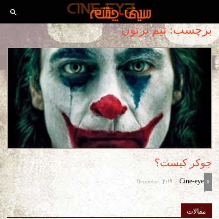
برچسب: تیم برتون
جوکر کیست؟
December, 2019
Cine-eye
-
0
مقالات