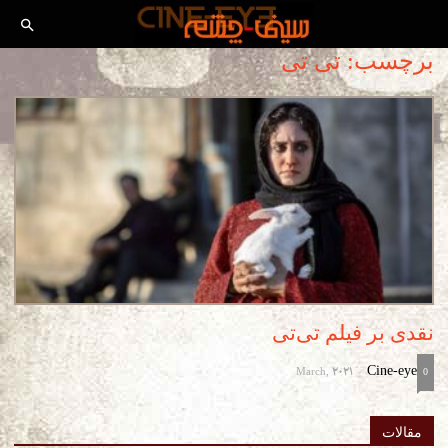
برچسب: تی تی
نقدی بر فیلم تی‌تی
March, 2021
Cine-eye
-
0
مقالات