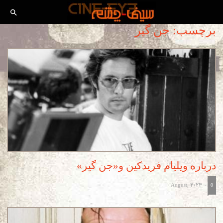
برچسب: جن گیر
درباره ویلیام فریدکین و«جن گیر»
August, 2023
-
0