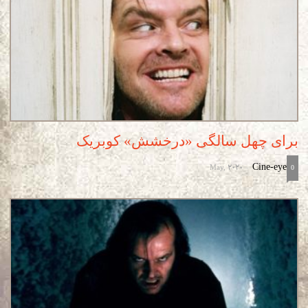
برای چهل سالگی «درخشش» کوبریک
May, 2020
Cine-eye
-
0