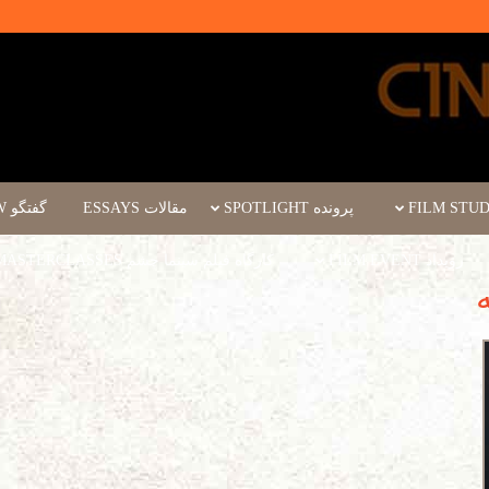
پرونده SPOTLIGHT
مقالات ESSAYS
گفتگو INTERVIEW
رویداد FILM EVENT
کارگاه فیلم سینما چشم WORKSHOPS/MASTERCLASSES