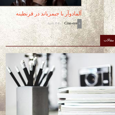
آلمادوآر با جیمزباند در قرنطینه
April, 2020
Cine-eye
-
0
مقالات