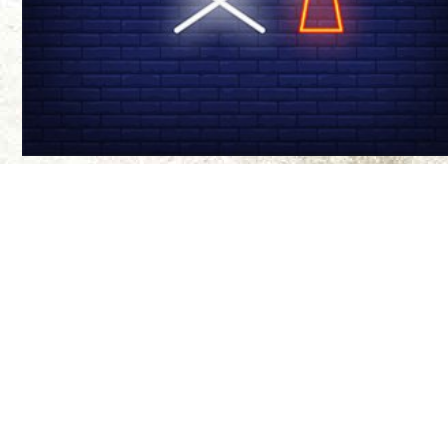
درباره ی ما
سینما-چشم مجله‌
موضع‌گیری‌های ن
مواضع آنها ندار
طراح سایت:
بیتا