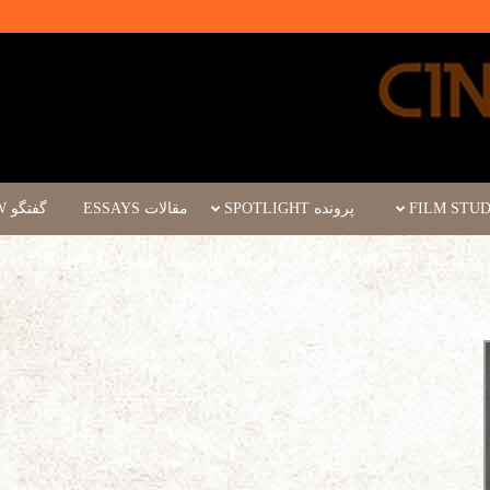
پرونده SPOTLIGHT
مقالات ESSAYS
گفتگو INTERVIEW
رویداد FILM EVENT
کارگاه فیلم سینما چشم WORKSHOPS/MASTERCLASSES