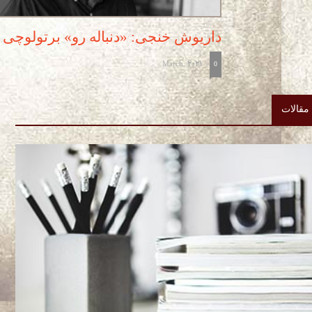
داریوش خنجی: «دنباله رو» برتولوچی م
March, 2021
-
0
مقالات