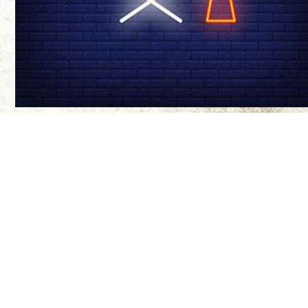
درباره ی ما
سینما-چشم مجله‌
موضع‌گیری‌های ن
مواضع آنها ندار
طراح سایت:
بیتا