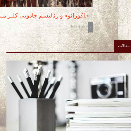
«باکورائو» و رئالیسم جادویی کلبر مند
June, 2021
-
0
مقالات