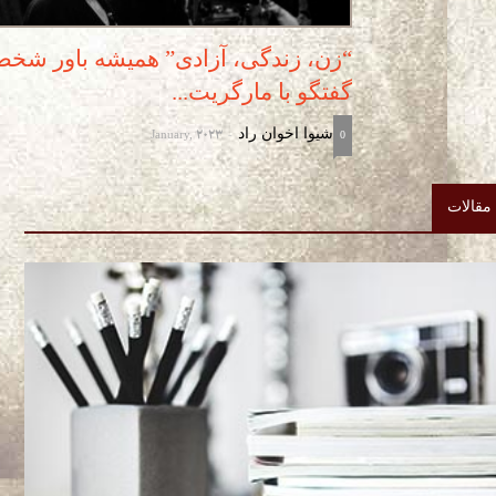
“زن، زندگی، آزادی” همیشه باور شخص
گفتگو با مارگریت...
January, 2023
شیوا اخوان راد
-
0
مقالات