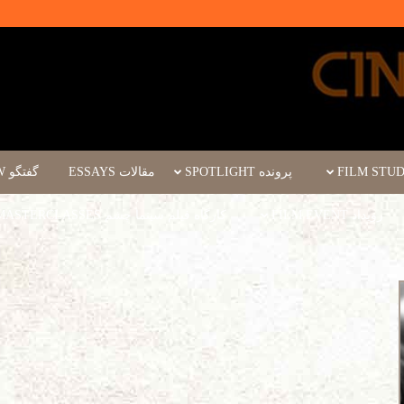
پرونده SPOTLIGHT
مقالات ESSAYS
گفتگو INTERVIEW
رویداد FILM EVENT
کارگاه فیلم سینما چشم WORKSHOPS/MASTERCLASSES