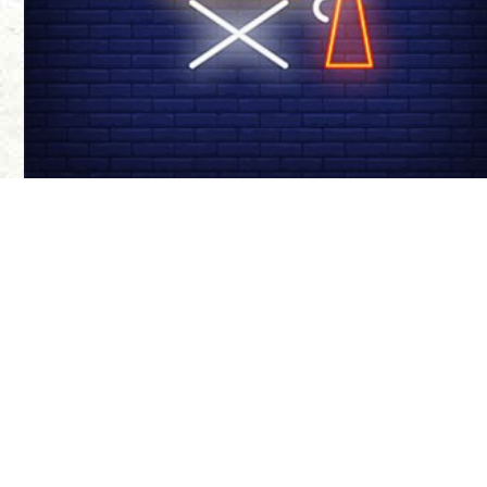
درباره ی ما
سینما-چشم مجله‌
موضع‌گیری‌های ن
مواضع آنها ندار