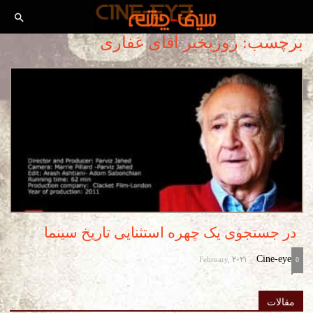
برچسب: روزبخیر آقای غفاری
در جستجوی یک چهره استثنایی تاریخ سینما
February, 2021
Cine-eye
-
0
مقالات