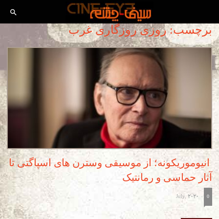
برچسب: روزی روزگاری غرب
انیوموریکونه؛ از موسیقی وسترن های اسپاگتی تا
آثار حماسی و رمانتیک
July, 2020
-
0