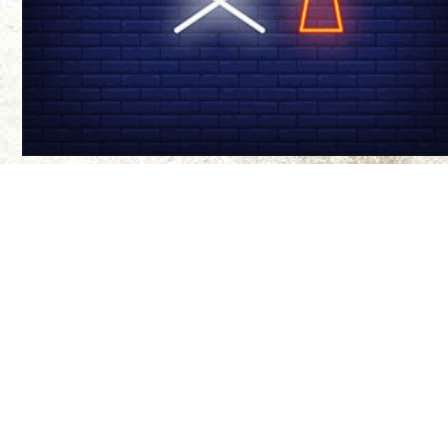
درباره ی ما
سینما-چشم مجله‌
موضع‌گیری‌های ن
مواضع آنها ندار
طراح سایت:
بیتا