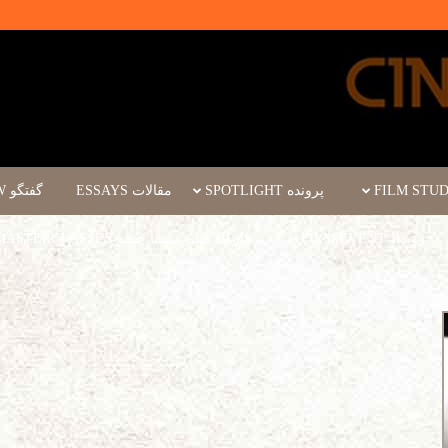
پرونده SPOTLIGHT
مقالات ESSAYS
گفتگو INTERVIEW
رویداد FILM EVENT
کارگاه فیلم سینما چشم WORKSHOPS/MASTERCLASSES