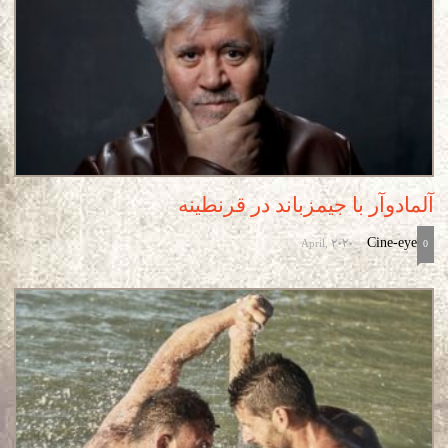
آلمادوآر با جیمزباند در قرنطینه
April, 2020
Cine-eye
-
0