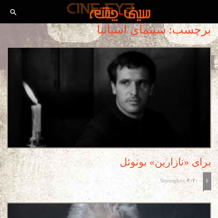
برچسب: سینمای اسپانیا
برای «نازارین» بونوئل
September, 2020
-
0