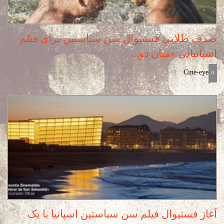
صدف طلایی فستیوال سن سباستین برای فیلم
اسپانیایی «میان دو...
August, 2019
Cine-eye
-
0
آغاز فستیوال فیلم سن سباستین اسپانیا با یک