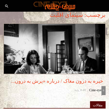
برچسب: سینمای اقلیت
خیره به درون مغاک / درباره «پرش به درون...
July, 2022
Cine-eye
-
0
مقالات