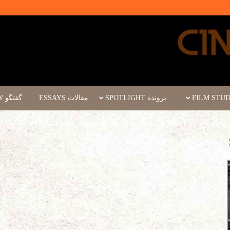
پرونده SPOTLIGHT
مقالات ESSAYS
گفتگو INTERVIEW
رویداد FILM EVENT
کارگاه فیلم سینما چشم WORKSHOPS/MASTERCLASSES