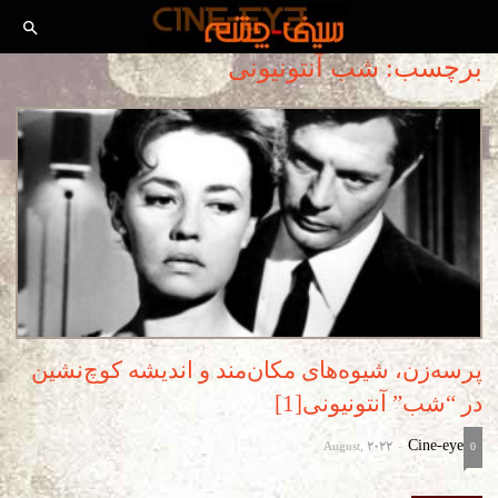
برچسب: شب آنتونیونی
پرسه‌زن، شیوه‌های مکان‌مند و اندیشه کوچ‌نشین
در “شب” آنتونیونی[1]
August, 2022
Cine-eye
-
0