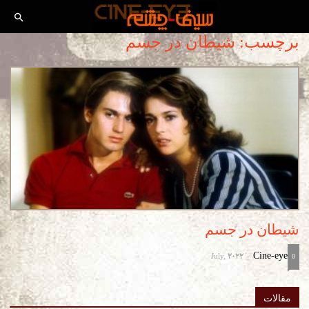
برچسب: شیطان در جسم
شیطان در جسم
July, 2022
Cine-eye
-
0
مقالات