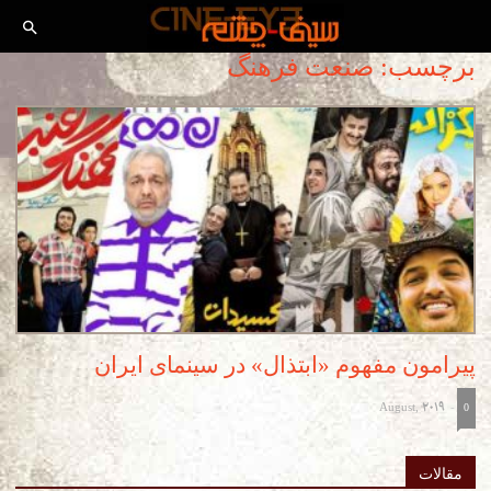
برچسب: صنعت فرهنگ
پیرامون مفهوم «ابتذال» در سینمای ایران
August, 2019
-
0
مقالات