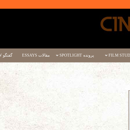
پرونده SPOTLIGHT
مقالات ESSAYS
گفتگو INTERVIEW
رویداد FILM EVENT
کارگاه فیلم سینما چشم WORKSHOPS/MASTERCLASSES