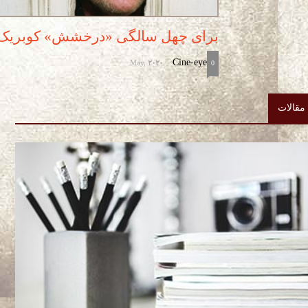
برای چهل سالگی «درخشش» کوبریک
May, 2020
Cine-eye
-
0
مقالات