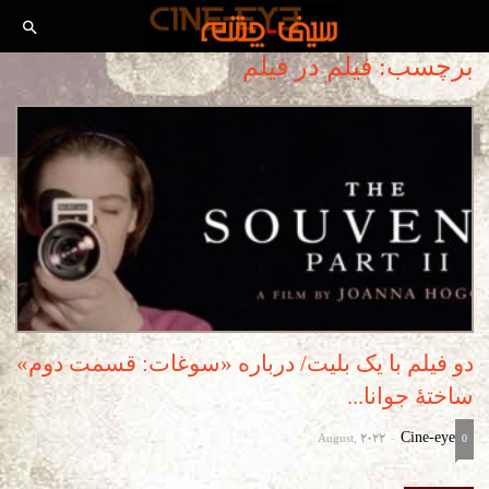
برچسب: فیلم در فیلم
دو فیلم با یک بلیت/ درباره «سوغات: قسمت دوم»
ساختۀ جوانا...
August, 2022
Cine-eye
-
0