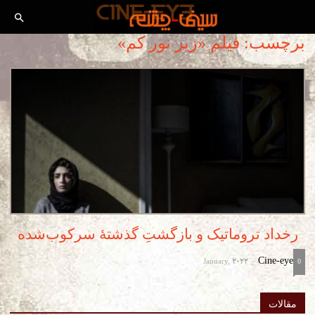
برچسب: فیلم «زیر نور کم»
رخداد تروماتیک و بازگشتِ گذشتۀ سرکوب‌شده
January, 2022
Cine-eye
-
0
مقالات