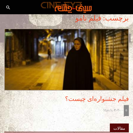
برچسب: فیلم نامو
فیلم جشنواره‌ای چیست؟
March, 2020
-
0
مقالات