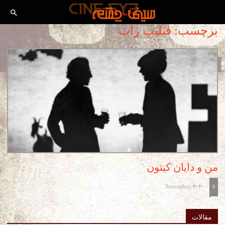
برچسب: فیلیپ راث
من و دایان کیتون
September, 2020
-
0
مقالات