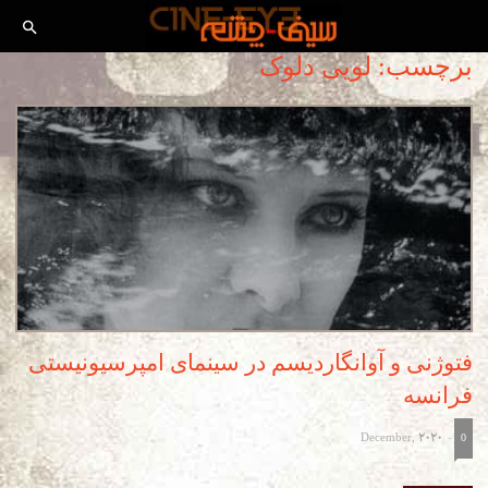
برچسب: لویی دلوک
فتوژنی و آوانگاردیسم در سینمای امپرسیونیستی
فرانسه
December, 2020
-
0