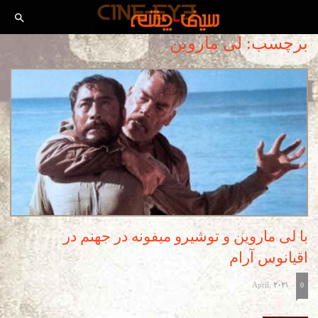
برچسب: لی ماروین
با لی ماروین و توشیرو میفونه در جهنم در
اقیانوس آرام
April, 2021
-
0