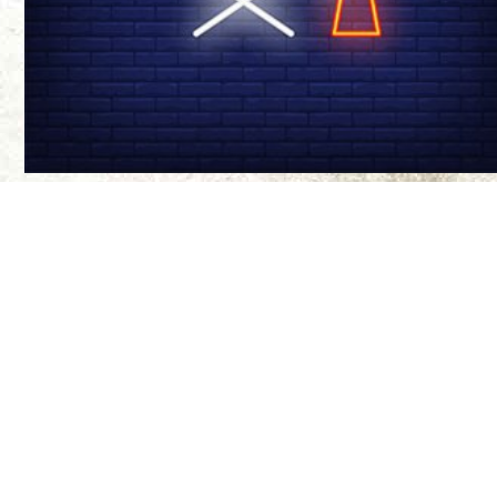
درباره ی ما
سینما-چشم مجله‌
موضع‌گیری‌های ن
مواضع آنها ندار
طراح سایت:
بیتا