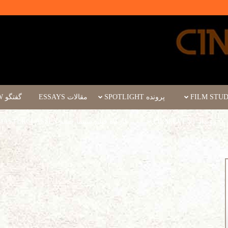
پرونده SPOTLIGHT
مقالات ESSAYS
گفتگو INTERVIEW
رویداد FILM EVENT
کارگاه فیلم سینما چشم WORKSHOPS/MASTERCLASSES