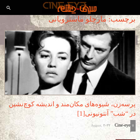
برچسب: مارچلو ماسترویانی
پرسه‌زن، شیوه‌های مکان‌مند و اندیشه کوچ‌نشین
در “شب” آنتونیونی[1]
August, 2022
Cine-eye
-
0