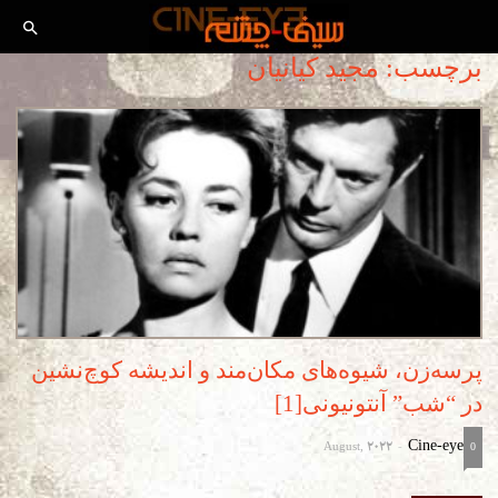
برچسب: مجید کیانیان
پرسه‌زن، شیوه‌های مکان‌مند و اندیشه کوچ‌نشین
در “شب” آنتونیونی[1]
August, 2022
Cine-eye
-
0