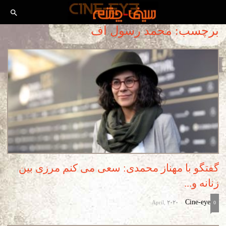
برچسب: محمد رسول اف
گفتگو با مهناز محمدی: سعی می کنم مرزی بین
زنانه و...
April, 2020
Cine-eye
-
0