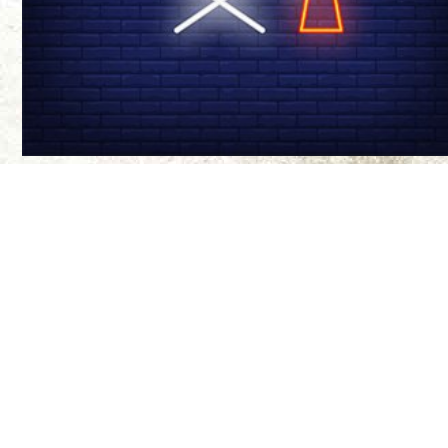
درباره ی ما
سینما-چشم مجله‌
موضع‌گیری‌های ن
مواضع آنها ندار
طراح سایت:
بیتا