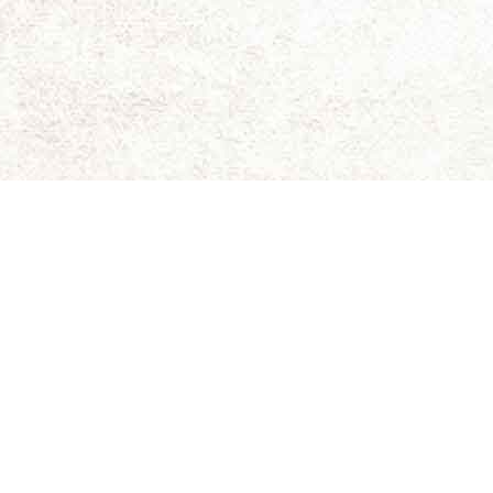
ای برای نقد و بررسی سینمای مستقل و هنری است.
ویسندگان کاملاً شخصی است و سینما-چشم مسئولیتی در قبال
د. حقوق کلیه مطالب برای سینما-چشم محفوظ است.
 جلیلی