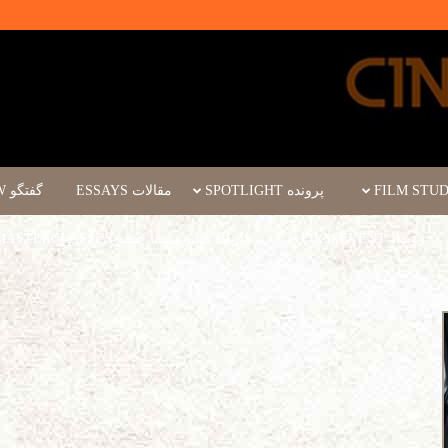
پرونده SPOTLIGHT
مقالات ESSAYS
گفتگو INTERVIEW
رویداد FILM EVENT
کارگاه فیلم سینما چشم WORKSHOPS/MASTERCLASSES