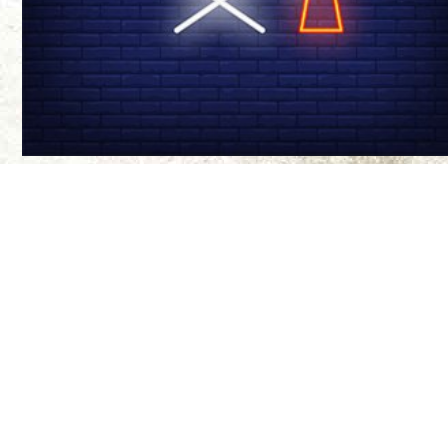
درباره ی ما
سینما-چشم مجله‌
موضع‌گیری‌های ن
مواضع آنها ندار
طراح سایت:
بیتا