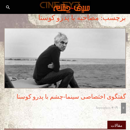
برچسب: مصاحبه با پدرو کوستا
گفتگوی اختصاصی سینما-چشم با پدرو کوستا
September, 2019
-
0
مقالات