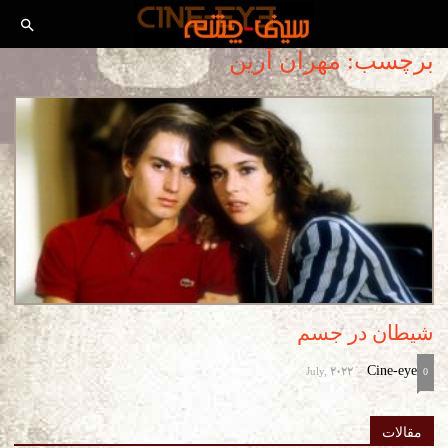
برچسب: مهران آرین
شیطان در جسم
July, 2022
Cine-eye
-
0
مقالات