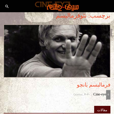
برچسب: نئوفرمالیسم
فرمالیسم یانچو
October, 2020
Cine-eye
-
0
مقالات