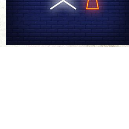
درباره ی ما
سینما-چشم مجله‌
موضع‌گیری‌های ن
مواضع آنها ندار
طراح سایت:
بیتا