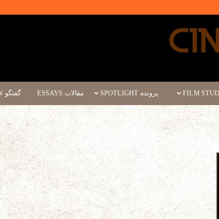
پرونده SPOTLIGHT
مقالات ESSAYS
گفتگو INTERVIEW
رویداد FILM EVENT
کارگاه فیلم سینما چشم WORKSHOPS/MASTERCLASSES