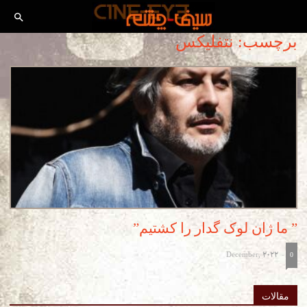
برچسب: نتفلیکس
” ما ژان لوک گدار را کشتیم”
December, 2022
-
0
مقالات