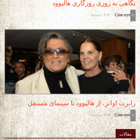
نگاهی به روزی روزگاری هالیوود
January, 2020
Cine-eye
-
0
رابرت اوانز، از هالیوود تا سینمای مستقل
October, 2019
Cine-eye
-
0
مقالات