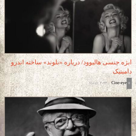
ابژه جنسی هالیوود/ درباره «بلوند» ساخته اندرو
دامینیک
March, 2023
Cine-eye
-
0