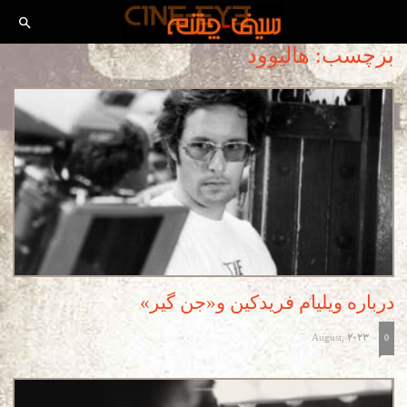
برچسب: هالیوود
درباره ویلیام فریدکین و«جن گیر»
August, 2023
-
0